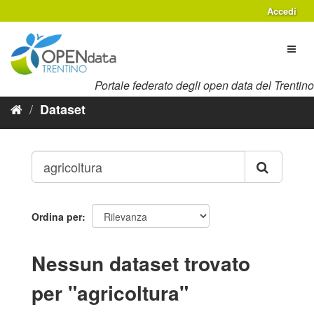
Salta
Accedi
al
contenuto
Toggl
naviga
Portale federato degli open data del Trentino
Dataset
Ordina per
Nessun dataset trovato
per "agricoltura"