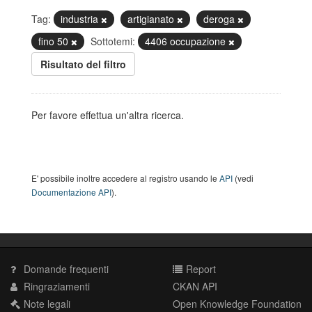
Tag:
industria
artigianato
deroga
fino 50
Sottotemi:
4406 occupazione
Risultato del filtro
Per favore effettua un'altra ricerca.
E' possibile inoltre accedere al registro usando le
API
(vedi
Documentazione API
).
Domande frequenti
Report
Ringraziamenti
CKAN API
Note legali
Open Knowledge Foundation