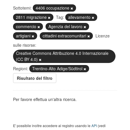
Sottotemi:
4406 occupazione
2811 migrazione
Tag:
allevamento
commercio
Agenzia del lavoro
artigiani
cittadini extracomunitari
Licenze
sulle risorse:
Creative Commons Attribuzione 4.0 Internazionale
(CC BY 4.0)
Regioni:
Trentino-Alto Adige/Südtirol
Risultato del filtro
Per favore effettua un'altra ricerca.
E' possibile inoltre accedere al registro usando le
API
(vedi