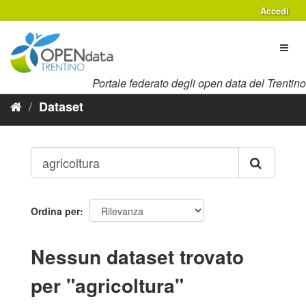
Salta
Accedi
al
contenuto
Toggl
naviga
Portale federato degli open data del Trentino
Dataset
Ordina per
Nessun dataset trovato
per "agricoltura"